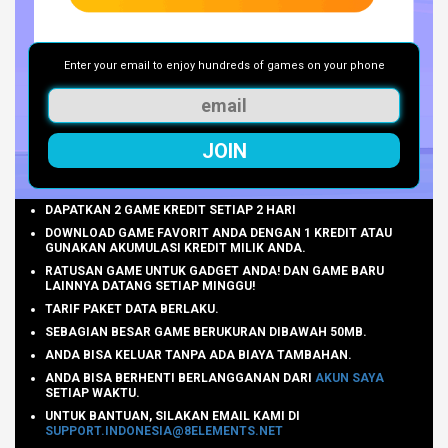
Enter your email to enjoy hundreds of games on your phone
JOIN
DAPATKAN 2 GAME KREDIT SETIAP 2 HARI
DOWNLOAD GAME FAVORIT ANDA DENGAN 1 KREDIT ATAU
GUNAKAN AKUMULASI KREDIT MILIK ANDA.
RATUSAN GAME UNTUK GADGET ANDA! DAN GAME BARU
LAINNYA DATANG SETIAP MINGGU!
TARIF PAKET DATA BERLAKU.
SEBAGIAN BESAR GAME BERUKURAN DIBAWAH 50MB.
ANDA BISA KELUAR TANPA ADA BIAYA TAMBAHAN.
ANDA BISA BERHENTI BERLANGGANAN DARI
AKUN SAYA
SETIAP WAKTU.
UNTUK BANTUAN, SILAKAN EMAIL KAMI DI
SUPPORT.INDONESIA@8ELEMENTS.NET